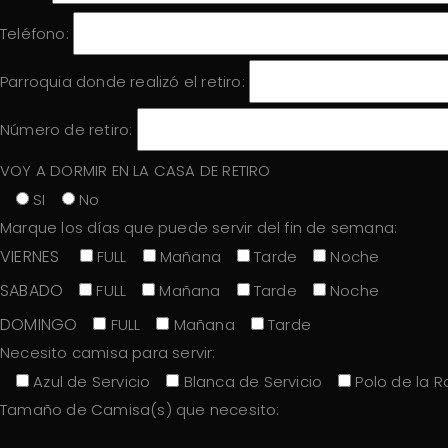
Teléfono:
Parroquia donde realizó el retiro:
Número de retiro:
VOY A DORMIR EN LA CASA DE RETIRO
SI
No
Marque los días que puede servir del fin de semana:
VIERNES
FULL
Mañana
Tarde
Noche
SABADO
FULL
Mañana
Tarde
Noche
DOMINGO
FULL
Mañana
Tarde
Necesito camisa para servir:
Azul de Servicio
Blanca de Servicio
Polo de la 
Tamaño de Camisa(s) que necesito: